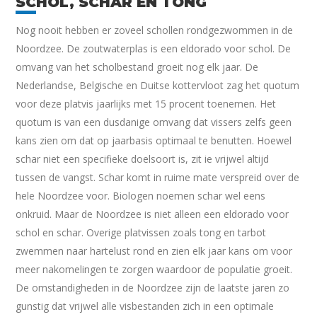
SCHOL, SCHAR EN TONG
Nog nooit hebben er zoveel schollen rondgezwommen in de
Noordzee. De zoutwaterplas is een eldorado voor schol. De
omvang van het scholbestand groeit nog elk jaar. De
Nederlandse, Belgische en Duitse kottervloot zag het quotum
voor deze platvis jaarlijks met 15 procent toenemen. Het
quotum is van een dusdanige omvang dat vissers zelfs geen
kans zien om dat op jaarbasis optimaal te benutten. Hoewel
schar niet een specifieke doelsoort is, zit ie vrijwel altijd
tussen de vangst. Schar komt in ruime mate verspreid over de
hele Noordzee voor. Biologen noemen schar wel eens
onkruid. Maar de Noordzee is niet alleen een eldorado voor
schol en schar. Overige platvissen zoals tong en tarbot
zwemmen naar hartelust rond en zien elk jaar kans om voor
meer nakomelingen te zorgen waardoor de populatie groeit.
De omstandigheden in de Noordzee zijn de laatste jaren zo
gunstig dat vrijwel alle visbestanden zich in een optimale