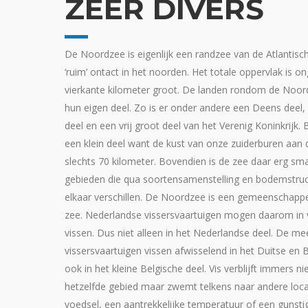
ZEER DIVERS
De Noordzee is eigenlijk een randzee van de Atlantis
‘ruim’ ontact in het noorden. Het totale oppervlak is 
vierkante kilometer groot. De landen rondom de Noor
hun eigen deel. Zo is er onder andere een Deens deel
deel en een vrij groot deel van het Verenig Koninkrijk. 
een klein deel want de kust van onze zuiderburen aan
slechts 70 kilometer. Bovendien is de zee daar erg smal
gebieden die qua soortensamenstelling en bodemstruc
elkaar verschillen. De Noordzee is een gemeenschappe
zee. Nederlandse vissersvaartuigen mogen daarom in v
vissen. Dus niet alleen in het Nederlandse deel. De m
vissersvaartuigen vissen afwisselend in het Duitse en 
ook in het kleine Belgische deel. Vis verblijft immers nie
hetzelfde gebied maar zwemt telkens naar andere loca
voedsel, een aantrekkelijke temperatuur of een gunsti