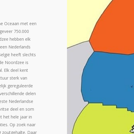
che Oceaan met een
ongeveer 750.000
dzee hebben elk
, een Nederlands
België heeft slechts
 de Noordzee is
. Elk deel kent
tuur sterk van
lijk gereguleerde
erschillende delen
eeste Nederlandse
Britse deel en som
t het hele jaar in
ties. Op zoek naar
g zoutgehalte. Daar