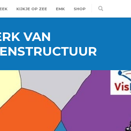
EEK
KIJKJE OP ZEE
EMK
SHOP
ERK VAN
DENSTRUCTUUR