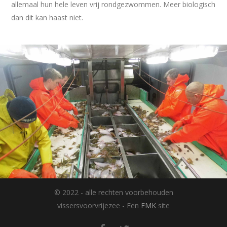
allemaal hun hele leven vrij rondgezwommen. Meer biologisch
dan dit kan haast niet.
© 2022 - alle rechten voorbehouden
vissersvoorvrijezee - Een
EMK
site