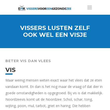
VISSERS LUSTEN ZELF
OOK WEL EEN VISJE
BETER VIS DAN VLEES
VIS
Maar weinig mensen weten exact waar het vlees dat ze eten
vandaan komt. En dan is het nog maar de vraag of dat dier in
goede omstandigheden is opgegroeid. Bij vis is dat makkelijk.
Noordzeevis komt uit de Noordzee. Schol, schar, tong,
wijting, poon, mul, tarbot, griet en haring. Die hebben