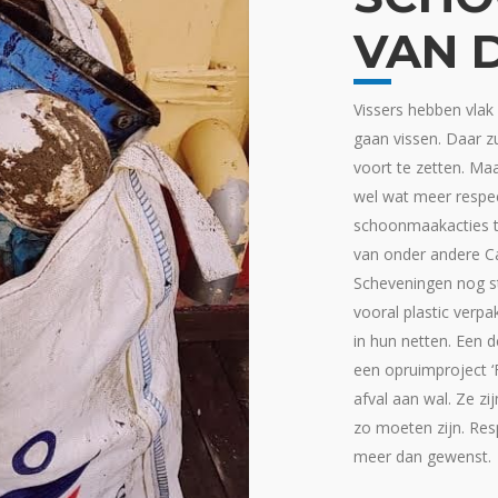
VAN 
Vissers hebben vlak
gaan vissen. Daar zu
voort te zetten. Ma
wel wat meer respe
schoonmaakacties te
van onder andere C
Scheveningen nog st
vooral plastic verpa
in hun netten. Een d
een opruimproject ‘F
afval aan wal. Ze zi
zo moeten zijn. Res
meer dan gewenst.