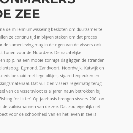
DE ZEE
 na de millenniumwisseling besloten om duurzamer te
llen ze continu tijd in blijven steken om dat proces
ar de samenleving mag in de ogen van de vissers ook
ct tonen voor de Noordzee. De nachtelijke
n spijt, na een mooie zonnige dag liggen de stranden
alantsoog, Egmond, Zandvoort, Noordwijk, Katwijk en
eeds bezaaid met lege blikjes, sigarettenpeuken en
kkingsmateriaal. Dat vuil zien vissers regelmatig terug
eel van de vissersvloot is al jaren nauw betrokken bij
ishing for Litter’. Op jaarbasis brengen vissers 200 ton
jn de vuilnismannen van de zee. Dat zou eigenlijk niet
pect voor de schoonheid van en het leven in zee is