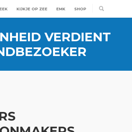
EEK
KIJKJE OP ZEE
EMK
SHOP
NHEID VERDIENT
ANDBEZOEKER
ERS
ONMAKERS