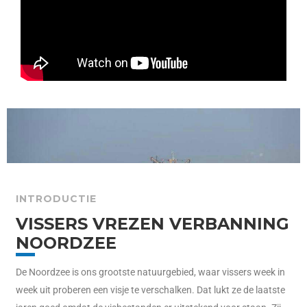
INTRODUCTIE
VISSERS VREZEN VERBANNING
NOORDZEE
De Noordzee is ons grootste natuurgebied, waar vissers week in
week uit proberen een visje te verschalken. Dat lukt ze de laatste