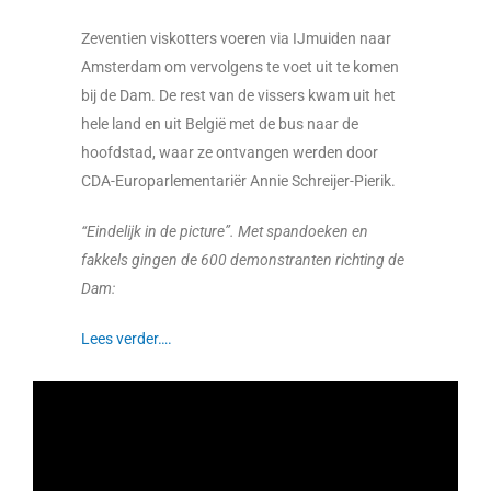
Zeventien viskotters voeren via IJmuiden naar
Amsterdam om vervolgens te voet uit te komen
bij de Dam. De rest van de vissers kwam uit het
hele land en uit België met de bus naar de
hoofdstad, waar ze ontvangen werden door
CDA-Europarlementariër Annie Schreijer-Pierik.
“Eindelijk in de picture”. Met spandoeken en
fakkels gingen de 600 demonstranten richting de
Dam:
Lees verder….