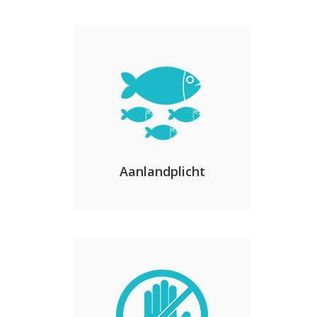
Aanlandplicht
In het leven geroepen door de
EU om verspilling van vis te
voorkomen, de visser te
stimuleren om selectiever te
vissen, maar ook daar is een
grens aan, want met het
Aanlandplicht
selectiever vissen gaat ook
marktwaardige vis verloren.
Lees meer…
Gesloten gebieden
Gesloten gebieden zijn er al in
grote getale , langs de
Nederlandse kust (Vibeg-